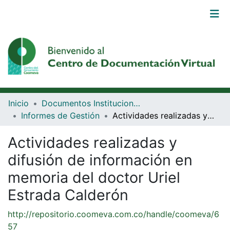
Comunidades
Browse DSpace
Estadísticas
Inicio
Documentos Institucionales Coomeva
Iniciar
Informes de Gestión
Actividades realizadas y difusión de información en memoria del doctor Uriel Estrada Calderón
sesión
Actividades realizadas y
(current)
difusión de información en
memoria del doctor Uriel
Estrada Calderón
http://repositorio.coomeva.com.co/handle/coomeva/6
57