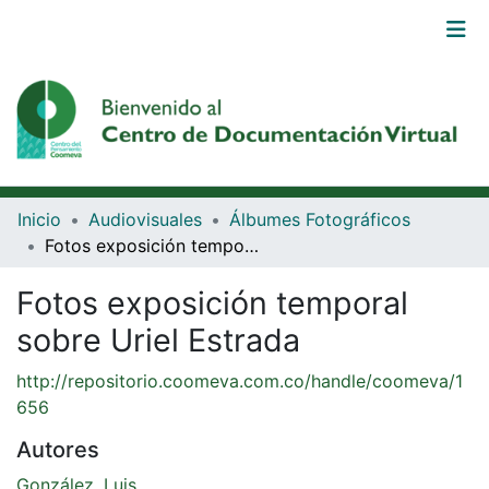
Comunidades
Browse DSpace
Estadísticas
Inicio
Audiovisuales
Álbumes Fotográficos
Iniciar
Fotos exposición temporal sobre Uriel Estrada
sesión
Fotos exposición temporal
(current)
sobre Uriel Estrada
http://repositorio.coomeva.com.co/handle/coomeva/1
656
Autores
González, Luis