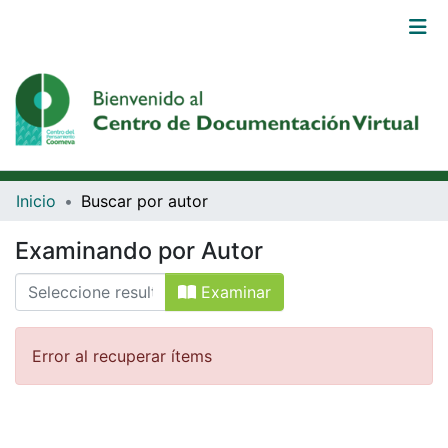
Comunidades
Browse DSpace
Iniciar
Inicio
Buscar por autor
sesión
(current)
Examinando por Autor
Examinar
Error al recuperar ítems